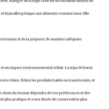
encives. Manger de la tripe crue est un excellent moyen de
ine et hypoallergénique aux aliments commerciaux. Elle
à ses besoins et de la préparer de manière adéquate.
le et un impact environnemental réduit. La tripe de bœuf
 votre chien. Évitez les produits traités ou transformés, et
 Le choix du format dépendra de vos préférences et des
est plus pratique et a une durée de conservation plus