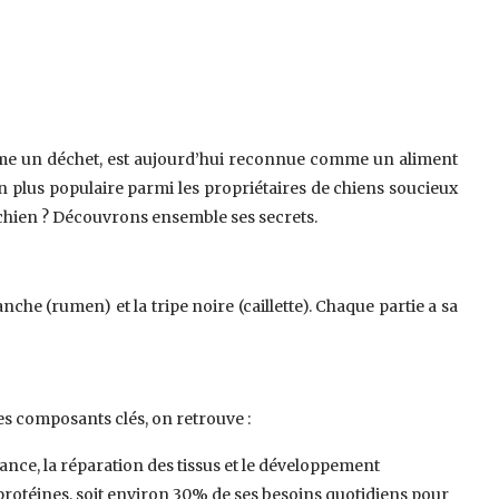
omme un déchet, est aujourd’hui reconnue comme un aliment
n plus populaire parmi les propriétaires de chiens soucieux
 chien ? Découvrons ensemble ses secrets.
lanche (rumen) et la tripe noire (caillette). Chaque partie a sa
es composants clés, on retrouve :
sance, la réparation des tissus et le développement
otéines, soit environ 30% de ses besoins quotidiens pour