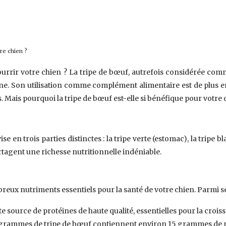
re chien ?
ourrir votre chien ? La tripe de bœuf, autrefois considérée c
ine. Son utilisation comme complément alimentaire est de plus e
 Mais pourquoi la tripe de bœuf est-elle si bénéfique pour votre
se en trois parties distinctes : la tripe verte (estomac), la tripe b
rtagent une richesse nutritionnelle indéniable.
reux nutriments essentiels pour la santé de votre chien. Parmi s
e source de protéines de haute qualité, essentielles pour la crois
 grammes de tripe de bœuf contiennent environ 15 grammes de pr