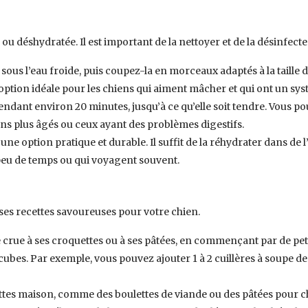
 déshydratée. Il est important de la nettoyer et de la désinfecter
ous l’eau froide, puis coupez-la en morceaux adaptés à la taille d
 option idéale pour les chiens qui aiment mâcher et qui ont un sys
 pendant environ 20 minutes, jusqu’à ce qu’elle soit tendre. Vous 
ens plus âgés ou ceux ayant des problèmes digestifs.
une option pratique et durable. Il suffit de la réhydrater dans de l
peu de temps ou qui voyagent souvent.
ses recettes savoureuses pour votre chien.
crue à ses croquettes ou à ses pâtées, en commençant par de pet
n cubes. Par exemple, vous pouvez ajouter 1 à 2 cuillères à soupe 
cettes maison, comme des boulettes de viande ou des pâtées pour c