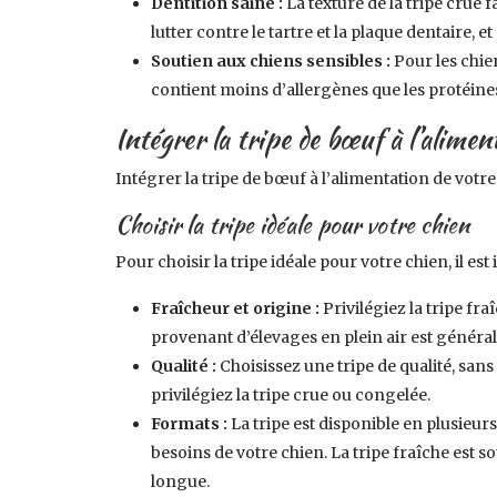
Dentition saine :
La texture de la tripe crue 
lutter contre le tartre et la plaque dentaire
Soutien aux chiens sensibles :
Pour les chie
contient moins d’allergènes que les protéine
Intégrer la tripe de bœuf à l’alimen
Intégrer la tripe de bœuf à l’alimentation de votre 
Choisir la tripe idéale pour votre chien
Pour choisir la tripe idéale pour votre chien, il es
Fraîcheur et origine :
Privilégiez la tripe fr
provenant d’élevages en plein air est génér
Qualité :
Choisissez une tripe de qualité, sans
privilégiez la tripe crue ou congelée.
Formats :
La tripe est disponible en plusieu
besoins de votre chien. La tripe fraîche est s
longue.