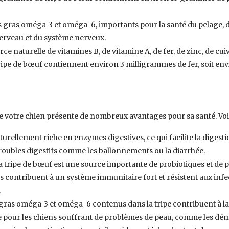
es gras oméga-3 et oméga-6, importants pour la santé du pelage, d
erveau et du système nerveux.
urce naturelle de vitamines B, de vitamine A, de fer, de zinc, de 
ipe de bœuf contiennent environ 3 milligrammes de fer, soit envi
de votre chien présente de nombreux avantages pour sa santé. Voi
aturellement riche en enzymes digestives, ce qui facilite la diges
troubles digestifs comme les ballonnements ou la diarrhée.
a tripe de bœuf est une source importante de probiotiques et de p
s contribuent à un système immunitaire fort et résistent aux infect
.
gras oméga-3 et oméga-6 contenus dans la tripe contribuent à la bea
 pour les chiens souffrant de problèmes de peau, comme les déma