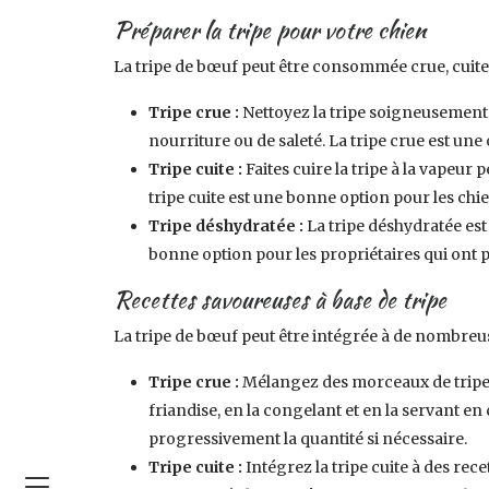
Préparer la tripe pour votre chien
La tripe de bœuf peut être consommée crue, cuite ou
Tripe crue :
Nettoyez la tripe soigneusement s
nourriture ou de saleté. La tripe crue est une
Tripe cuite :
Faites cuire la tripe à la vapeur
tripe cuite est une bonne option pour les chi
Tripe déshydratée :
La tripe déshydratée est 
bonne option pour les propriétaires qui ont 
Recettes savoureuses à base de tripe
La tripe de bœuf peut être intégrée à de nombreu
Tripe crue :
Mélangez des morceaux de tripe 
friandise, en la congelant et en la servant e
progressivement la quantité si nécessaire.
Tripe cuite :
Intégrez la tripe cuite à des re