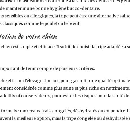
favorise la mastication et contribue à la santé des dents et des g
, et de maintenir une bonne hygiène bucco-dentaire.
ns sensibles ou allergiques, la tripe peut être une alternative sa
s classiques comme le poulet ou le bœuf.
tation de votre chien
chien est simple et efficace. Il suffit de choisir la tripe adaptée 
t important de tenir compte de plusieurs critères.
aîche et issue d’élevages locaux, pour garantir une qualité optima
alement considérée comme plus saine et plus riche en nutriments.
 additifs ni conservateurs, pour éviter les risques pour la santé de
rs formats : morceaux frais, congelés, déshydratés ou en poudre.
ouvent la meilleure option, mais la tripe congelée ou déshydratée 