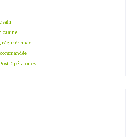
e sain
n canine
g régulièrement
e recommandée
s Post-Opératoires