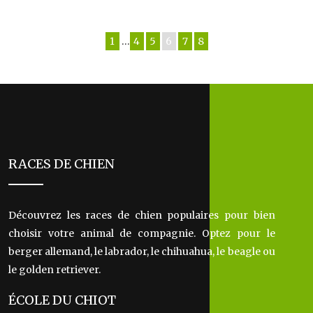
1
…
4
5
6
7
8
RACES DE CHIEN
Découvrez les races de chien populaires pour bien
choisir votre animal de compagnie. Optez pour le
berger allemand, le labrador, le chihuahua, le beagle ou
le golden retriever.
ÉCOLE DU CHIOT