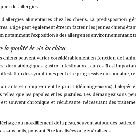
pper des allergies.
d’allergies alimentaires chez les chiens. La prédisposition gé
res. L’âge peut également être un facteur, les jeunes chiens étan
, notamment l’exposition à des allergènes environnementaux tels
 la qualité de vie du chien
s chiens peuvent varier considérablement en fonction de l’anima
les : dermatologiques, gastro-intestinaux et autres. Il est impo
nifestation des symptômes peut être progressive ou soudaine, rend
rants et comprennent le prurit (démangeaisons), l’alopécie (pe
ées telles que les papules et les pustules. Les démangeaisons pe
te est souvent chronique et récidivante, nécessitant des traite
 léchage ou mordillement de la peau, souvent autour des pattes, de
s sans poils, pouvant être localisées ou généralisées.