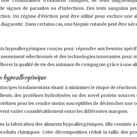
 une combinaison d’examens cliniques, de tests diagnostique
e signes de parasites ou d’infections. Des tests sanguins peu
ion. Un régime d’éviction peut être utilisé pour exclure une al
 diagnostic. Dans certains cas, une biopsie cutanée peut être néc
ts hypoallergéniques conçus pour répondre aux besoins spécifiq
neusement sélectionnés et des technologies innovantes pour min
améliorer la qualité de vie des animaux de compagnie grâce à une a
n hypoallergénique
rincipes fondamentaux visant à minimiser le risque de réactions
nts, des protéines hydrolysées ou des novel protein sources (pr
protéines pour les rendre moins susceptibles de déclencher une ré
uvent varier considérablement entre les différentes marques.
ns la fabrication des aliments hypoallergéniques. Elle consiste 
produits chimiques. Cette décomposition réduit la taille des p