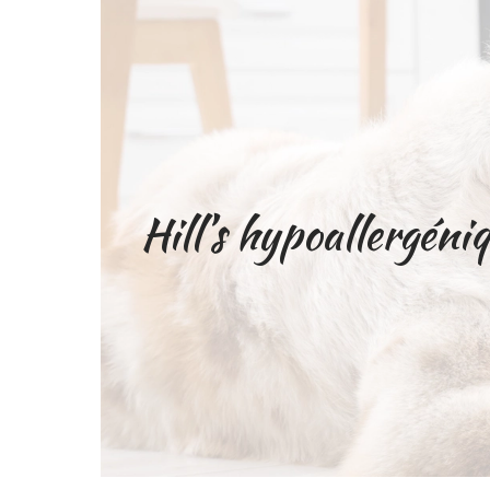
Hill’s hypoallergéniq