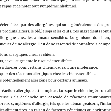
e repas et de noter tout symptôme inhabituel.
déclenchées par des allergènes, qui sont généralement des prot
produits laitiers, le blé, le soja et les œufs. Ces ingrédients so
allergique chez les animaux sensibles. L’organisme du chien
iques d’une allergie. Il est donc essentiel de connaître la compo
ions allergiques chez les chiens.
, ce qui augmente le risque de sensibilité.
ile à digérer pour certains chiens, causant une intolérance.
quer des réactions allergiques chez les chiens sensibles.
s potentiellement allergène pour certains animaux.
éaction allergique est complexe. Lorsque le chien ingère un a
euse. Cela déclenche une cascade de réactions immunitaires,
reux symptômes d’allergie, tels que les démangeaisons, l’inflam
ies alimentaires, en raison de facteurs génétiques ou environne