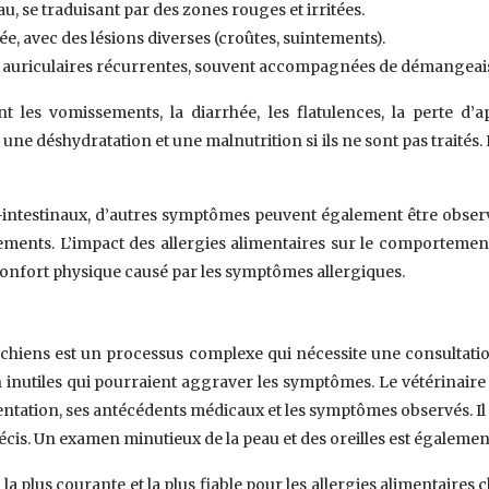
u, se traduisant par des zones rouges et irritées.
, avec des lésions diverses (croûtes, suintements).
 auriculaires récurrentes, souvent accompagnées de démangeais
les vomissements, la diarrhée, les flatulences, la perte d’a
une déshydratation et une malnutrition si ils ne sont pas traités
ntestinaux, d’autres symptômes peuvent également être observés
ments. L’impact des allergies alimentaires sur le comportement du 
nconfort physique causé par les symptômes allergiques.
 chiens est un processus complexe qui nécessite une consultation
inutiles qui pourraient aggraver les symptômes. Le vétérinaire
ntation, ses antécédents médicaux et les symptômes observés. Il e
récis. Un examen minutieux de la peau et des oreilles est égalemen
a plus courante et la plus fiable pour les allergies alimentaires c