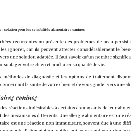
e : solution pour les sensibilités alimentaires canines
arrhées récurrentes ou présente des problèmes de peau persista
pas les ignorer, car ils peuvent affecter considérablement le 
vers une solution adaptée. Il faut savoir qu’un nombre significa
r soulager votre chien et améliorer sa qualité de vie.
 méthodes de diagnostic et les options de traitement disponib
concernant la santé de votre chien et de vous guider vers une al
aires canines
 des réactions indésirables à certains composants de leur alimenta
nt des mécanismes différents. Une allergie alimentaire est une r
aire est une réaction non immunitaire, souvent due à une diffi
angements d’alimentation inutiles qui pourraient perturber le sys