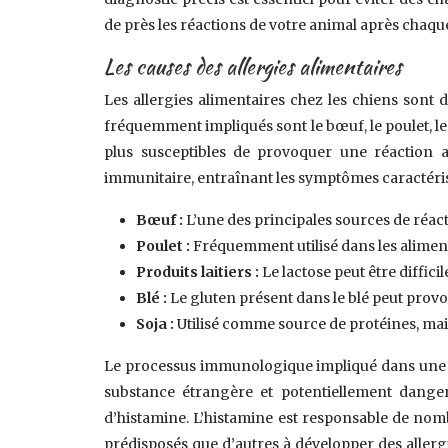
de près les réactions de votre animal après chaqu
Les causes des allergies alimentaires
Les allergies alimentaires chez les chiens sont 
fréquemment impliqués sont le bœuf, le poulet, les 
plus susceptibles de provoquer une réaction 
immunitaire, entraînant les symptômes caractérist
Bœuf :
L’une des principales sources de réact
Poulet :
Fréquemment utilisé dans les aliments
Produits laitiers :
Le lactose peut être diffic
Blé :
Le gluten présent dans le blé peut provo
Soja :
Utilisé comme source de protéines, mai
Le processus immunologique impliqué dans une r
substance étrangère et potentiellement danger
d’histamine. L’histamine est responsable de nomb
prédisposés que d’autres à développer des allerg